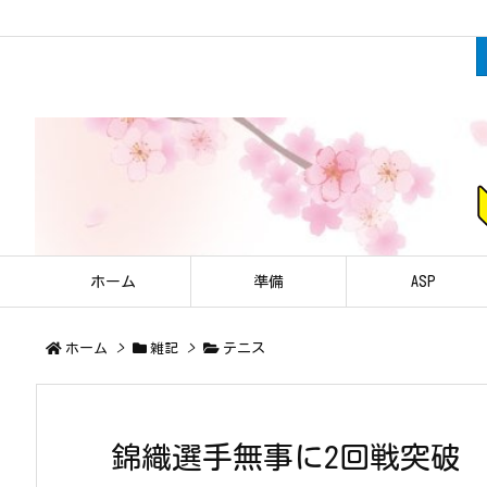
ホーム
準備
ASP
ホーム
>
雑記
>
テニス
錦織選手無事に2回戦突破