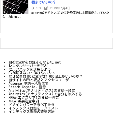
個までいいの？
6PV
2019年7月4日
adsense(アドセンス)の広告設置数は上限撤廃されていた
Q. Adsen...
最初にASPを登録するならA8.net
レンタルサーバーを選ぶ
セルフバックを活用しよう
PVが増えない・伸びない人へ
なぜ記事数100と文字数1,000以上がいいのか？
当サイトのPVと収益とアクセスユーザー
Adsense 申請～承認まで
Search Consoleに登録
Analytics(アナリティクス)の登録～設定
Analytics(アナリティクス)で自分を除外する
XREA(エクスリア)の登録～設定
XREA 重要注意事項
ドメインパワーを調べてみる
インデックス登録をリクエスト
インデックス登録の確認方法