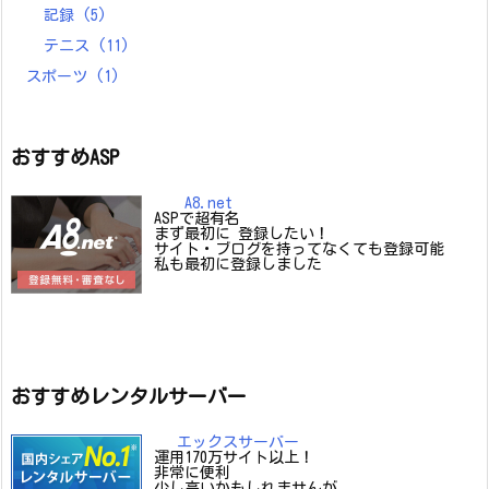
記録
(5)
テニス
(11)
スポーツ
(1)
おすすめASP
A8.net
ASPで超有名
まず最初に 登録したい！
サイト・ブログを持ってなくても登録可能
私も最初に登録しました
おすすめレンタルサーバー
エックスサーバー
運用170万サイト以上！
非常に便利
少し高いかもしれませんが